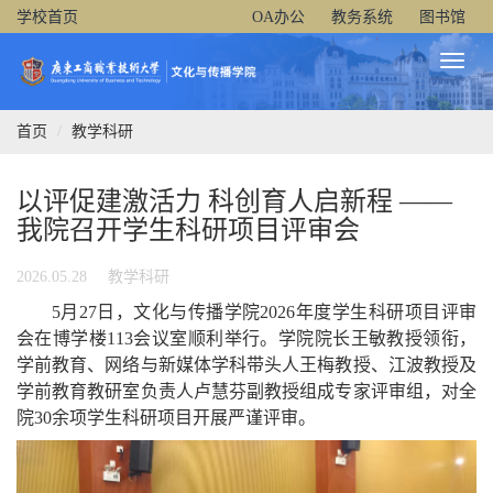
学校首页
OA办公
教务系统
图书馆
Toggl
Naviga
首页
教学科研
以评促建激活力 科创育人启新程 ——
我院召开学生科研项目评审会
2026.05.28
教学科研
5月27日，
文化与传播学院
2026年度学生科研项目评审
会在博学楼113会议室顺利举行。学院院长王敏教授领衔，
学前教育、网络与新媒体学科带头人
王梅教授、江波教授
及
学前教育
教研室负责人
卢慧芬副教授
组成专家评审组，对全
院
30
余项学生科研项目开展严谨评审。