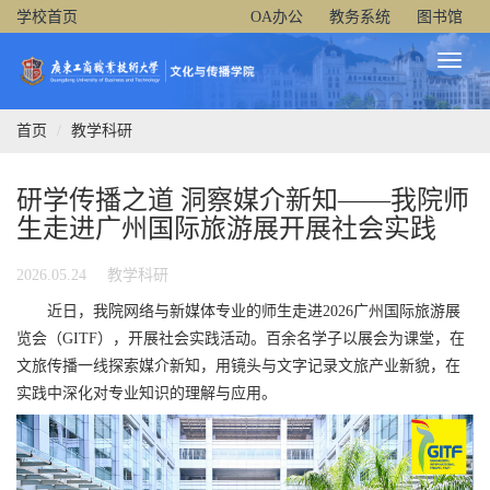
学校首页
OA办公
教务系统
图书馆
Toggl
Naviga
首页
教学科研
研学传播之道 洞察媒介新知——我院师
生走进广州国际旅游展开展社会实践
2026.05.24
教学科研
近日，
我院
网络与新媒体专业的师生走进
2026广州国际旅游展
览会（GITF），开展社会实践活动。百余名学子以展会为课堂，在
文旅传播一线探索媒介新知，用镜头与文字记录文旅产业新貌，在
实践中深化对专业知识的理解与应用。