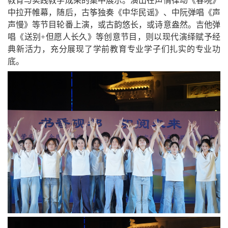
教育与实践教学成果的集中展示。演出在声情律动《春晓》
中拉开帷幕，随后，古筝独奏《中华民谣》、中阮弹唱《声
声慢》等节目轮番上演，或古韵悠长，或诗意盎然。吉他弹
唱《送别+但愿人长久》等创意节目，则以现代演绎赋予经
典新活力，充分展现了
学前教育专业学子们扎实的专业功
底。