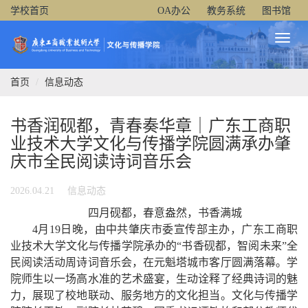
学校首页
OA办公
教务系统
图书馆
Toggl
Naviga
首页
信息动态
书香润砚都，青春奏华章｜广东工商职
业技术大学文化与传播学院圆满承办肇
庆市全民阅读诗词音乐会
2026.04.21
信息动态
四月砚都，春意盎然，书香满城
4月19日晚，由中共肇庆市委宣传部主办，广东工商职
业技术大学文化与传播学院承办的“
书香砚都，智阅未来”全
民阅读活动周诗词音乐会，在元
魁塔城市客厅圆满落幕。学
院师生以一场高水准的艺术盛宴，生动诠释了经典诗词的魅
力，展现了校地联动、服务地方的文化担当。文化与传播学